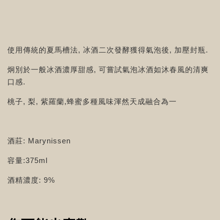
使用傳統的夏馬槽法, 冰酒二次發酵獲得氣泡後, 加壓封瓶.
炯別於一般冰酒濃厚甜感, 可嘗試氣泡冰酒如沐春風的清爽
口感.
桃子, 梨, 紫羅蘭,蜂蜜多種風味渾然天成融合為一
酒莊: Marynissen
容量:375ml
酒精濃度: 9%