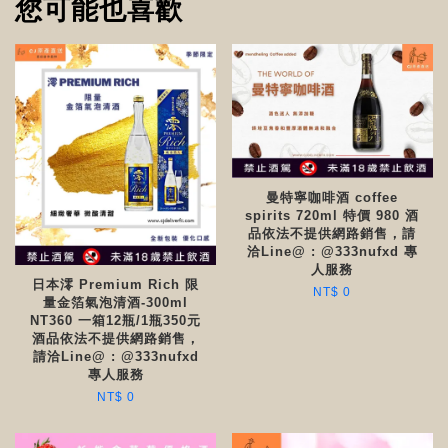
您可能也喜歡
曼特寧咖啡酒 coffee
spirits 720ml 特價 980 酒
品依法不提供網路銷售，請
洽Line@ : @333nufxd 專
人服務
日本澪 Premium Rich 限
NT$ 0
量金箔氣泡清酒-300ml
NT360 一箱12瓶/1瓶350元
酒品依法不提供網路銷售，
請洽Line@ : @333nufxd
專人服務
NT$ 0