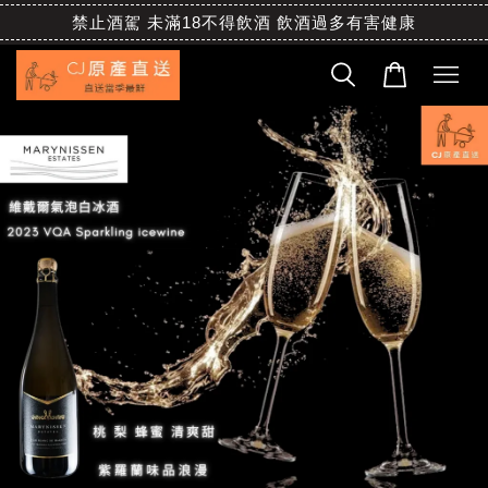
禁止酒駕 未滿18不得飲酒 飲酒過多有害健康