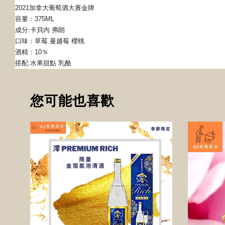
2021加拿大葡萄酒大賽金牌
容量：375ML
成分:卡貝內 弗朗
口味：草莓 蔓越莓 櫻桃
酒精：10％
搭配:水果甜點 乳酪
您可能也喜歡