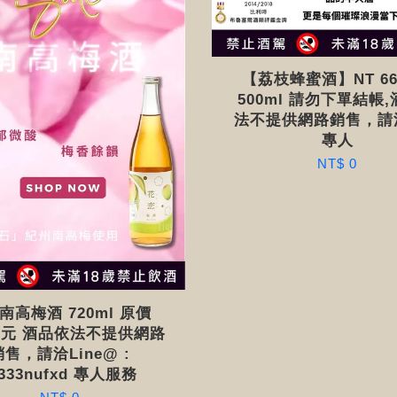
【荔枝蜂蜜酒】NT 66
500ml 請勿下單結帳
法不提供網路銷售，請
專人
NT$ 0
南高梅酒 720ml 原價
80元 酒品依法不提供網路
銷售，請洽Line@ :
333nufxd 專人服務