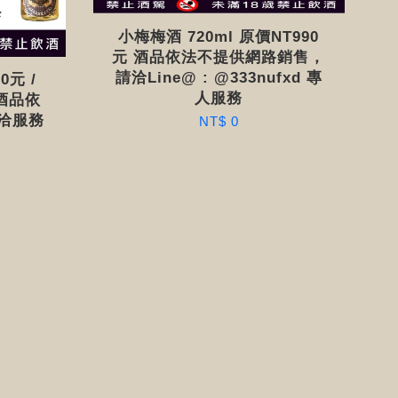
小梅梅酒 720ml 原價NT990
元 酒品依法不提供網路銷售，
請洽Line@ : @333nufxd 專
0元 /
人服務
,酒品依
洽服務
NT$ 0