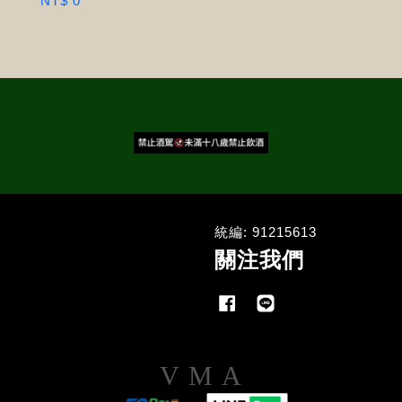
NT$ 0
統編: 91215613
關注我們
Facebook
Line
Visa
Master
American
Express