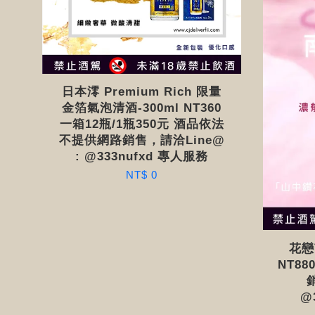
日本澪 Premium Rich 限量
金箔氣泡清酒-300ml NT360
一箱12瓶/1瓶350元 酒品依法
不提供網路銷售，請洽Line@
: @333nufxd 專人服務
NT$ 0
花戀
NT8
@