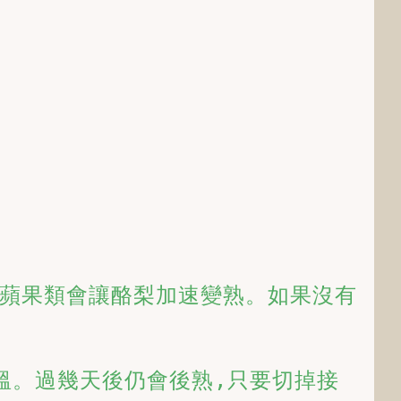
蘋果類會讓酪梨加速變熟。如果沒有
溫。過幾天後仍會後熟,只要切掉接