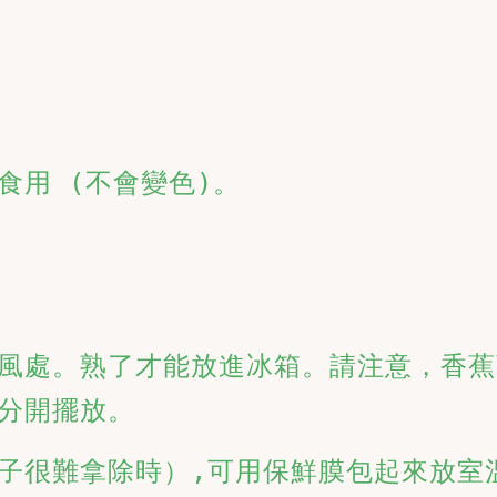
食用 (不會變色)。
風處。熟了才能放進冰箱。請注意，香蕉
分開擺放。
子很難拿除時）,可用保鮮膜包起來放室