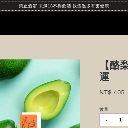
禁止酒駕 未滿18不得飲酒 飲酒過多有害健康
【酪梨】
運
NT$ 405
數量
-