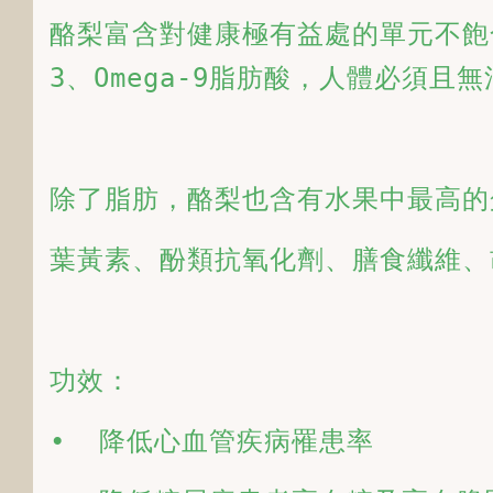
酪梨富含對健康極有益處的單元不飽合
3、Omega-9脂肪酸，人體必須且
除了脂肪，酪梨也含有水果中最高的
葉黃素、酚類抗氧化劑、膳食纖維、
功效：
•  降低心血管疾病罹患率