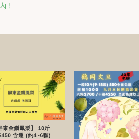
內!
屏東金鑽鳳梨】 10斤
$450 含運 (約4~6顆)