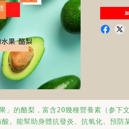
加
果」的酪梨，富含20幾種營養素（参下
a-9脂肪酸。能幫助身體抗發炎、抗氧化、