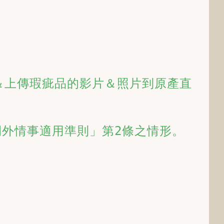
＆上傳瑕疵品的影片＆照片到原產直
例外情事適用準則」第2條之情形。