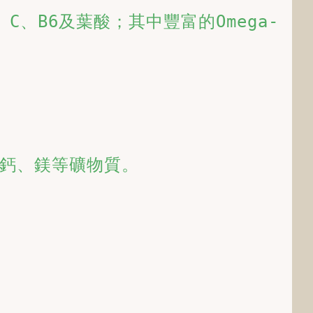
、B6及葉酸；其中豐富的Omega-
、鈣、鎂等礦物質。