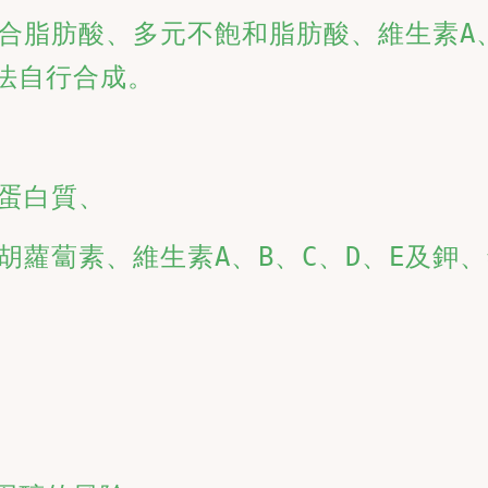
脂肪酸、多元不飽和脂肪酸、維生素A、C
無法自行合成。
蛋白質、
胡蘿蔔素、維生素A、B、C、D、E及鉀