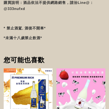
購買說明：酒品依法不提供網路銷售，請洽Line@：
@333nufxd
* 禁止酒駕, 酒後不開車*
*未滿十八歲禁止飲酒*
您可能也喜歡