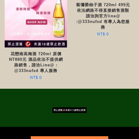
菊彌榮柚子酒 720ml 499元
依法網路不得直接銷售酒類
請洽詢官方line@
:@333nufxd 有專人為您服
務
NT$ 0
花戀南高梅酒 720ml 原價
NT880元 酒品依法不提供網
路銷售，請洽Line@ :
@333nufxd 專人服務
NT$ 0