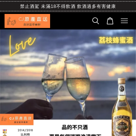
禁止酒駕 未滿18不得飲酒 飲酒過多有害健康