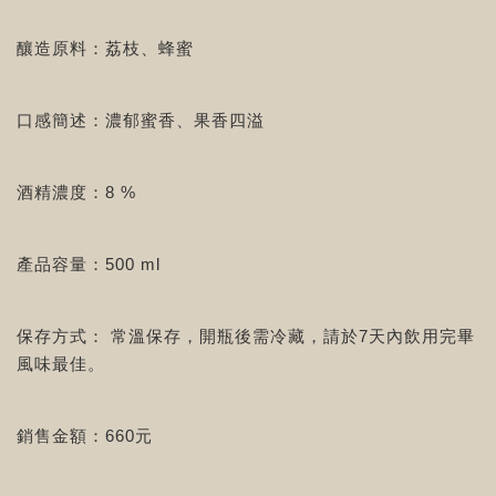
釀造原料：荔枝、蜂蜜
口感簡述：濃郁蜜香、果香四溢
酒精濃度：8 %
產品容量：500 ml
保存方式： 常溫保存，開瓶後需冷藏，請於7天內飲用完畢
風味最佳。
銷售金額：660元