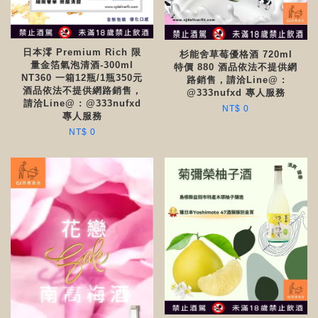
日本澪 Premium Rich 限
杉能舍草莓優格酒 720ml
量金箔氣泡清酒-300ml
特價 880 酒品依法不提供網
NT360 一箱12瓶/1瓶350元
路銷售，請洽Line@ :
酒品依法不提供網路銷售，
@333nufxd 專人服務
請洽Line@ : @333nufxd
NT$ 0
專人服務
NT$ 0