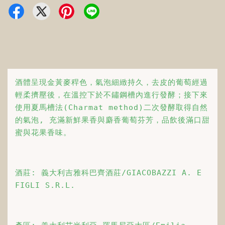
酒體呈現金黃麥稈色，氣泡細緻持久，去皮的葡萄經過
輕柔擠壓後，在溫控下於不鏽鋼槽內進行發酵；接下來
使用夏馬槽法(Charmat method)二次發酵取得自然
的氣泡, 充滿新鮮果香與麝香葡萄芬芳，品飲後滿口甜
蜜與花果香味。
酒莊: 義大利吉雅科巴齊酒莊/GIACOBAZZI A. E 
FIGLI S.R.L.