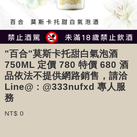
"百合"莫斯卡托甜白氣泡酒
750ML 定價 780 特價 680 酒
品依法不提供網路銷售，請洽
Line@ : @333nufxd 專人服
務
NT$ 0