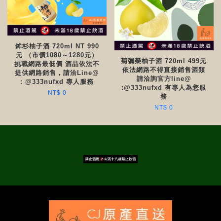
鉾杉柚子酒 720ml NT 990
元 （市價1080～1280元）
菊彌榮柚子酒 720ml 499元
挑戰網路最低價 酒品依法不
依法網路不得直接銷售酒類
提供網路銷售，請洽Line@
請洽詢官方line@
: @333nufxd 專人服務
:@333nufxd 有專人為您服
NT$ 0
務
NT$ 0