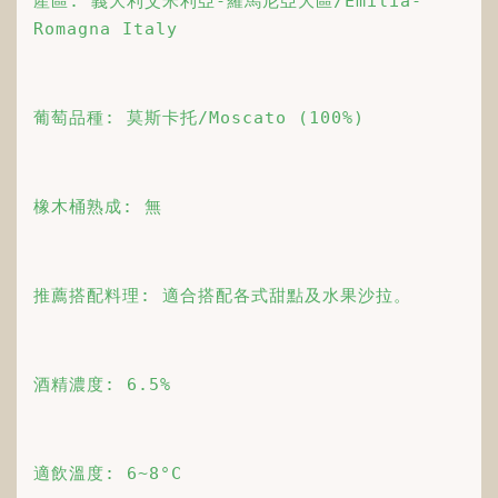
產區: 義大利艾米利亞-羅馬尼亞大區/Emilia-
Romagna Italy
葡萄品種: 莫斯卡托/Moscato (100%)
橡木桶熟成: 無
推薦搭配料理: 適合搭配各式甜點及水果沙拉。
酒精濃度: 6.5%
適飲溫度: 6~8°C