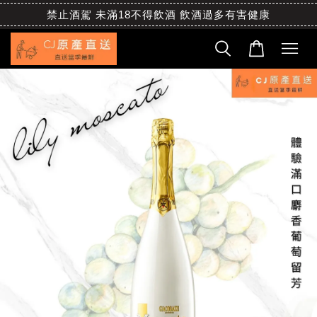
禁止酒駕 未滿18不得飲酒 飲酒過多有害健康