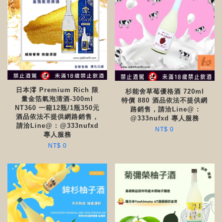
日本澪 Premium Rich 限
杉能舍草莓優格酒 720ml
量金箔氣泡清酒-300ml
特價 880 酒品依法不提供網
NT360 一箱12瓶/1瓶350元
路銷售，請洽Line@ :
酒品依法不提供網路銷售，
@333nufxd 專人服務
請洽Line@ : @333nufxd
NT$ 0
專人服務
NT$ 0