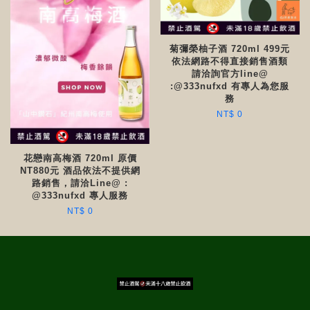
菊彌榮柚子酒 720ml 499元
依法網路不得直接銷售酒類
請洽詢官方line@
:@333nufxd 有專人為您服
務
NT$ 0
花戀南高梅酒 720ml 原價
NT880元 酒品依法不提供網
路銷售，請洽Line@ :
@333nufxd 專人服務
NT$ 0