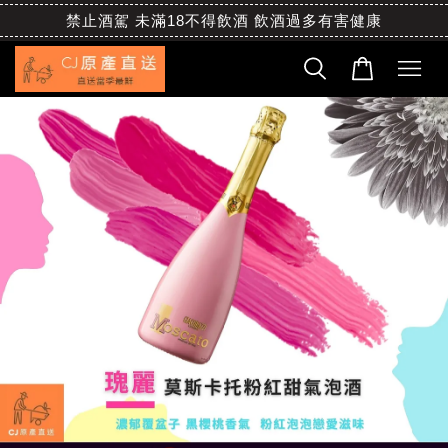
禁止酒駕 未滿18不得飲酒 飲酒過多有害健康