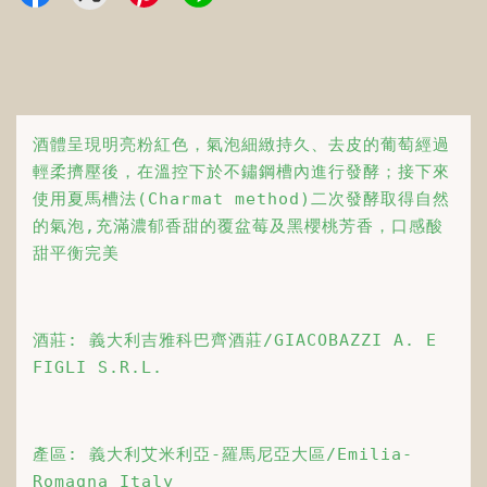
酒體呈現明亮粉紅色，氣泡細緻持久、去皮的葡萄經過
輕柔擠壓後，在溫控下於不鏽鋼槽內進行發酵；接下來
使用夏馬槽法(Charmat method)二次發酵取得自然
的氣泡,充滿濃郁香甜的覆盆莓及黑櫻桃芳香，口感酸
甜平衡完美
酒莊: 義大利吉雅科巴齊酒莊/GIACOBAZZI A. E 
FIGLI S.R.L.
產區: 義大利艾米利亞-羅馬尼亞大區/Emilia-
Romagna Italy