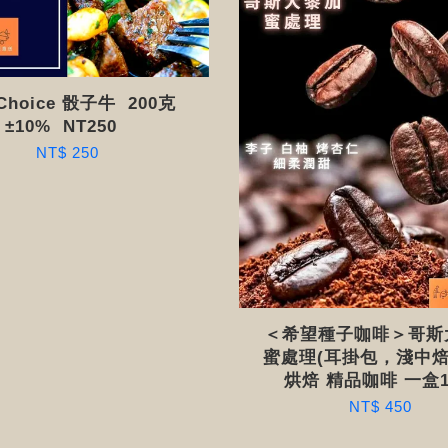
hoice 骰子牛 200克
±10% NT250 ​​
NT$ 250
＜希望種子咖啡＞哥斯
蜜處理(耳掛包，淺中焙
烘焙 精品咖啡 一盒1
NT$ 450