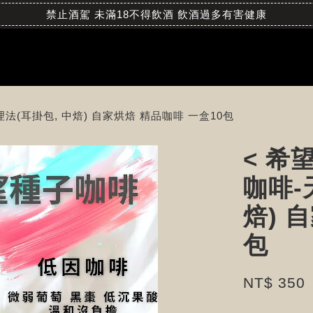
禁止酒駕 未滿18不得飲酒 飲酒過多有害健康
法(耳掛包, 中焙) 自家烘焙 精品咖啡 一盒10包
< 希
咖啡-
焙) 
包
NT$ 350