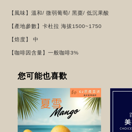
【風味】溫和/ 微弱葡萄/ 黑棗/ 低沉果酸
【產地參數】卡杜拉 海拔1500~1750
【焙度】 中
【咖啡因含量】一般咖啡3%
您可能也喜歡