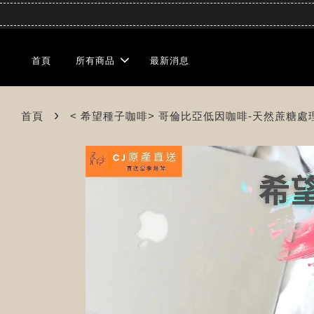
首頁
所有商品
最新消息
›
首頁
< 希望種子咖啡> 哥倫比亞低因咖啡-天然蔗糖處理