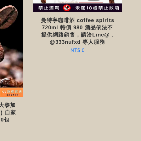
曼特寧咖啡酒 coffee spirits
720ml 特價 980 酒品依法不
提供網路銷售，請洽Line@ :
@333nufxd 專人服務
NT$ 0
大黎加
) 自家
0包