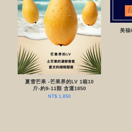
美福C
夏雪芒果 -芒果界的LV 1箱10
斤-約9-11顆 含運1850
NT$ 1,850