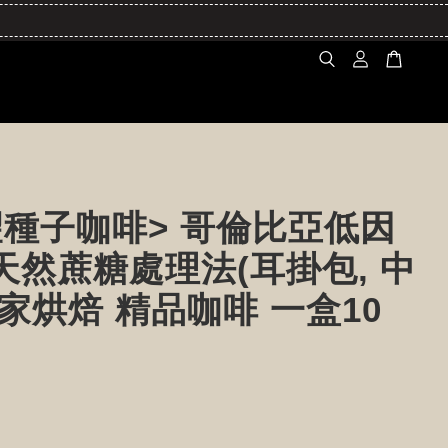
望種子咖啡> 哥倫比亞低因
天然蔗糖處理法(耳掛包, 中
自家烘焙 精品咖啡 一盒10