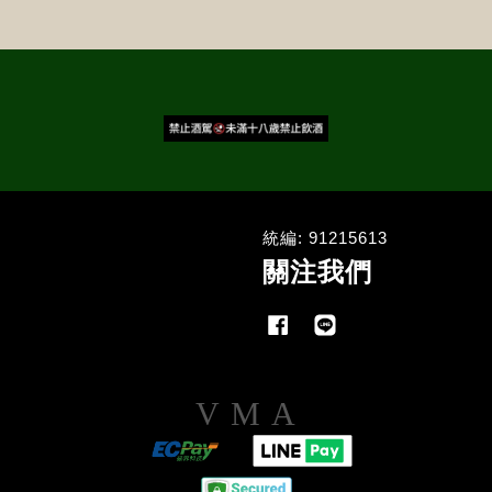
統編: 91215613
關注我們
Facebook
Line
Visa
Master
American
Express