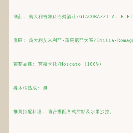
酒莊: 義大利吉雅科巴齊酒莊/GIACOBAZZI A. E FIG
產區: 義大利艾米利亞-羅馬尼亞大區/Emilia-Romagn
葡萄品種: 莫斯卡托/Moscato (100%)
橡木桶熟成: 無
推薦搭配料理: 適合搭配各式甜點及水果沙拉。