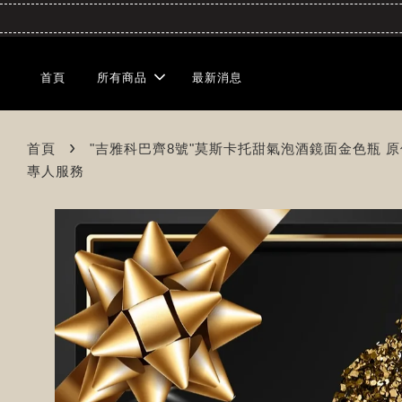
首頁
所有商品
最新消息
›
首頁
"吉雅科巴齊8號"莫斯卡托甜氣泡酒鏡面金色瓶 原價980 特
專人服務