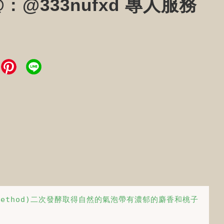
@ : @333nufxd 專人服務
ethod)二次發酵取得自然的氣泡帶有濃郁的麝香和桃子