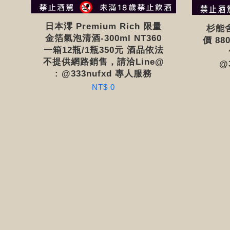
日本澪 Premium Rich 限量
杉能舍
金箔氣泡清酒-300ml NT360
價 8
一箱12瓶/1瓶350元 酒品依法
不提供網路銷售，請洽Line@
@
: @333nufxd 專人服務
NT$ 0