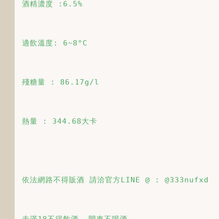
酒精濃度 :6.5%
適飲溫度: 6~8°C
殘糖量 : 86.17g/l
熱量 : 344.68大卡
依法網路不得販酒 請洽官方LINE @ : @333nufxd
未滿18不得飲酒  開車不喝酒 