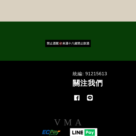
統編: 91215613
關注我們
Facebook
Line
Visa
Master
American
Express