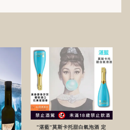
"湛藍"莫斯卡托甜白氣泡酒 定