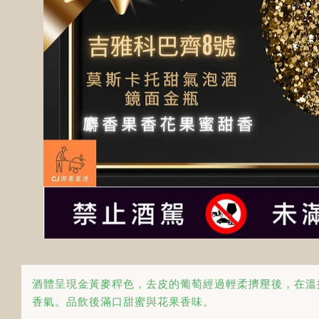
酒體呈現金黃麥稈色，去皮的葡萄經過輕柔擠壓後，在溫控下
香氣。品飲後滿口甜蜜與花果香味。