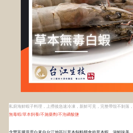
私廚海鮮蝦子料理，上撈後急速冷凍，新鮮可見，完整帶殼不剝落
無毒蝦/草本飼養/不施藥劑/不泡磷酸鹽
含豐富膠原蛋白來自台江地區以草本飼料餵食的草本蝦，滋鮮味美，