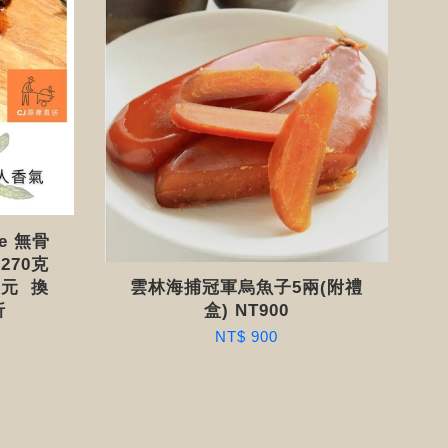
e 無骨
270克
5 元 換
雲林海捕冠軍烏魚子5兩(附禮
折
盒) NT900
NT$ 900