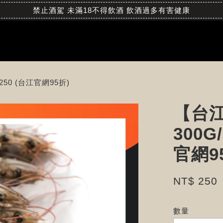
禁止酒駕 未滿18不得飲酒 飲酒過多有害健康
250 (台江官網95折)
【台
300G
官網9
NT$ 250
數量