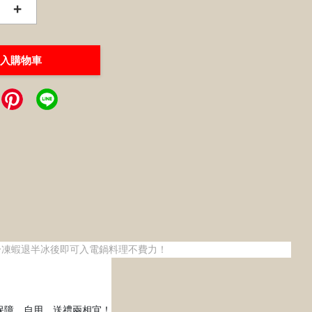
+
入購物車
冷凍蝦退半冰後即可入電鍋料理不費力！
保障，自用、送禮兩相宜！