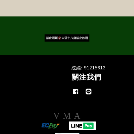
統編: 91215613
關注我們
Facebook
Line
Visa
Master
American
Express