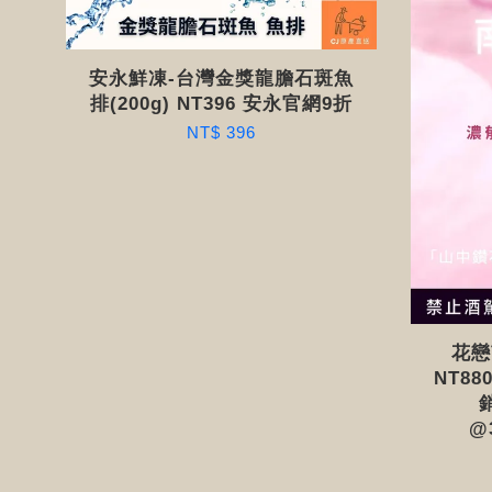
安永鮮凍-台灣金獎龍膽石斑魚
排(200g) NT396 安永官網9折
NT$ 396
花戀
NT8
@