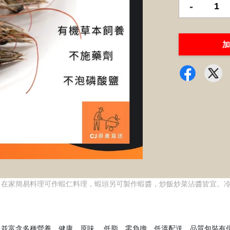
-
加
，在家簡易料理可作蝦仁料理，蝦頭另可製作蝦醬，炒飯炒菜沾醬皆宜。
並富含多種營養，健康、原味、 低脂、零負擔，低溫配送，品質包裝有