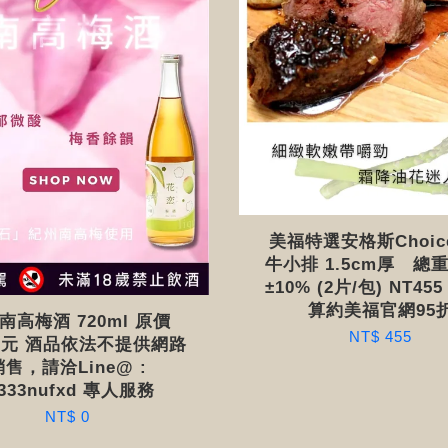
美福特選安格斯Choic
牛小排 1.5cm厚 總重
±10% (2片/包) NT45
算約美福官網95
南高梅酒 720ml 原價
NT$ 455
80元 酒品依法不提供網路
銷售，請洽Line@ :
333nufxd 專人服務
NT$ 0