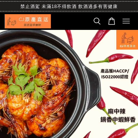
禁止酒駕 未滿18不得飲酒 飲酒過多有害健康