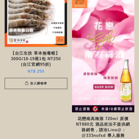
【台江生技 草本無毒蝦】
300G/18-19尾1包 NT250
(台江官網95折)
NT$ 250
加入購物車
花戀南高梅酒 720ml 原價
NT880元 酒品依法不提供網
路銷售，請洽Line@ :
@333nufxd 專人服務