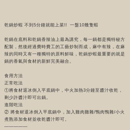
乾鍋炒蝦 不到5分鐘就能上菜!! 一盤10幾隻蝦
乾鍋在底料和乾鍋香辣油上最為講究，每一鍋都是獨特秘方
配製，然後經過費時費工的工藝炒制而成，麻中有辣，在麻
辣的同時又有一種獨特的原料鮮味，乾鍋炒蝦最重要的就是
鍋的香氣與食材的新鮮完美融合。
食用方法
正常吃法
①將食材退冰倒入平底鍋中，中火加熱3分鐘至醬汁收乾，
剩少許醬汁即可出鍋。
進階吃法
② 將食材退冰倒入平底鍋中，加入雞肉雞雜/鴨肉鴨雜/小火
煮熟添加食材並收乾醬汁即可。
—————