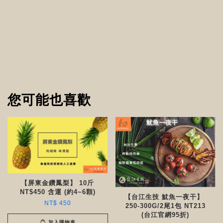
您可能也喜歡
【屏東金鑽鳳梨】 10斤
NT$450 含運 (約4~6顆)
【台江生技 魷魚一夜干】
NT$ 450
250-300G/2尾1包 NT213
(台江官網95折)
加入購物車