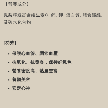
【營養成分】
鳳梨釋迦富含維生素C, 鈣, 鉀, 蛋白質, 膳食纖維,
及碳水化合物
[功效]
保護心血管、調節血壓
抗氧化、抗發炎，保持好氣色
營養密度高、熱量豐富
養顏美容
安定心神