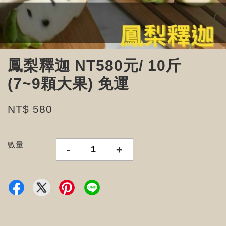
鳳梨釋迦 NT580元/ 10斤
(7~9顆大果) 免運
NT$ 580
數量
-
+