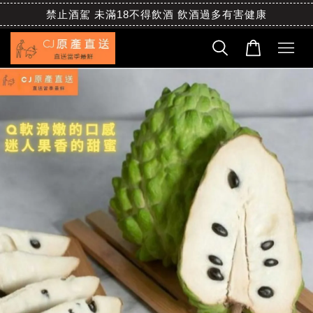
禁止酒駕 未滿18不得飲酒 飲酒過多有害健康