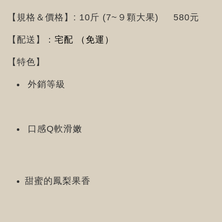
【規格＆價格】: 10斤 (7~９顆大果) 580元
【配送】：
宅配 （免運）
【特色】
外銷等級
口感Q軟滑嫩
甜蜜的鳳梨果香