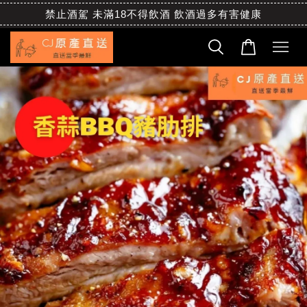
禁止酒駕 未滿18不得飲酒 飲酒過多有害健康