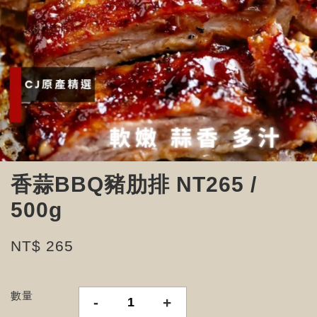
香蒜BBQ豬肋排 NT265 /
500g
NT$ 265
數量
-
+