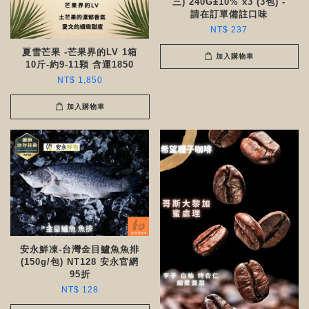
三) 240G±10% x3 (3包) -
請在訂單備註口味
NT$ 237
夏雪芒果 -芒果界的LV 1箱
加入購物車
10斤-約9-11顆 含運1850
NT$ 1,850
加入購物車
安永鮮凍-台灣金目鱸魚魚排
(150g/包) NT128 安永官網
95折
NT$ 128