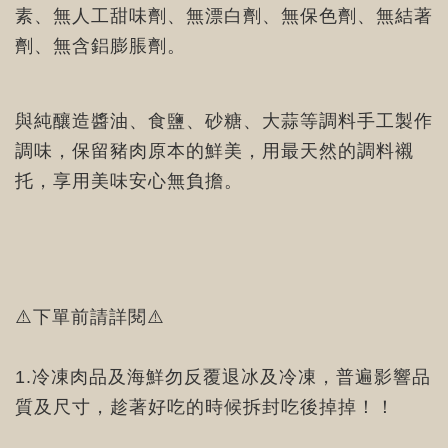
素、無人工甜味劑、無漂白劑、無保色劑、無結著
劑、無含鋁膨脹劑。
與純釀造醬油、食鹽、砂糖、大蒜等調料手工製作
調味，保留豬肉原本的鮮美，用最天然的調料襯
托，享用美味安心無負擔。
⚠️下單前請詳閱⚠️
1.冷凍肉品及海鮮勿反覆退冰及冷凍，普遍影響品
質及尺寸，趁著好吃的時候拆封吃後掉掉！！