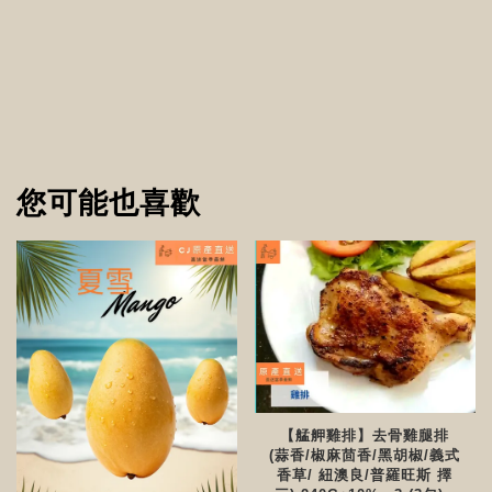
您可能也喜歡
【艋舺雞排】去骨雞腿排
(蒜香/椒麻茴香/黑胡椒/義式
香草/ 紐澳良/普羅旺斯 擇