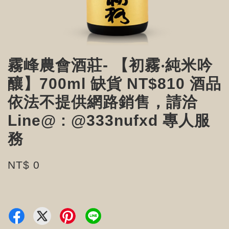
霧峰農會酒莊- 【初霧‧純米吟
釀】700ml 缺貨 NT$810 酒品
依法不提供網路銷售，請洽
Line@ : @333nufxd 專人服
務
NT$ 0