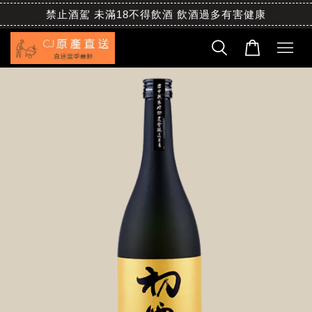
禁止酒駕 未滿18不得飲酒 飲酒過多有害健康