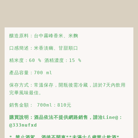
釀造原料：台中霧峰香米、米麴
口感簡述：米香淡幽、甘甜順口
精米度：60 % 酒精濃度：15 %
產品容量：700 ml
保存方式：常溫保存，開瓶後需冷藏，請於7天內飲用
完畢風味最佳。
銷售金額： 700ml：810元
購買說明：酒品依法不提供網路銷售，請洽Line@：
@333nufxd
* 禁止酒駕, 酒後不開車**未滿十八歲禁止飲酒*