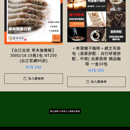
＜希望種子咖啡＞經文耳掛
【台江生技 草本無毒蝦】
包（皇家拼配 - 自行研發拼
300G/18-19尾1包 NT250
配，中焙) 自家烘焙 精品咖
(台江官網95折)
啡 一盒10包
NT$ 250
NT$ 350
加入購物車
加入購物車