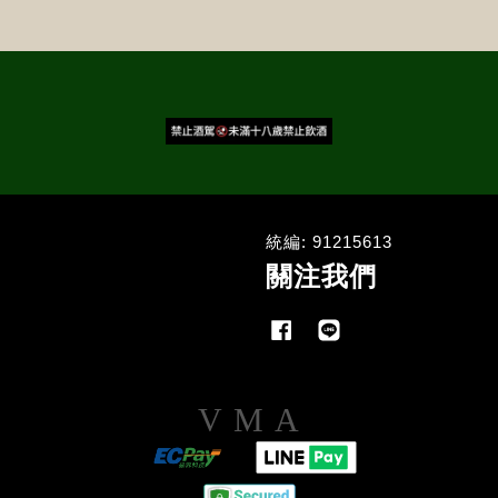
統編: 91215613
關注我們
Facebook
Line
Visa
Master
American
Express