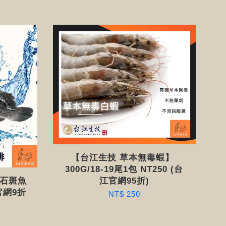
【台江生技 草本無毒蝦】
300G/18-19尾1包 NT250 (台
膽石斑魚
江官網95折)
永官網9折
NT$ 250