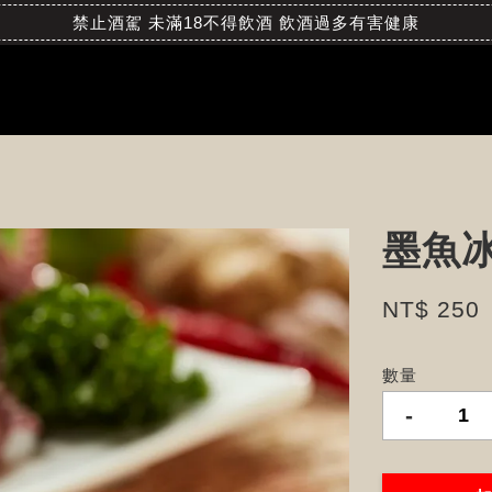
禁止酒駕 未滿18不得飲酒 飲酒過多有害健康
墨魚冰捲
NT$ 250
數量
-