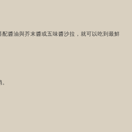
搭配醬油與芥末醬或五味醬沙拉，就可以吃到最鮮
消。