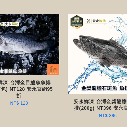
鮮凍-台灣金目鱸魚魚排
g/包) NT128 安永官網95
折
安永鮮凍-台灣金獎龍
NT$ 128
排(200g) NT396 安
NT$ 396