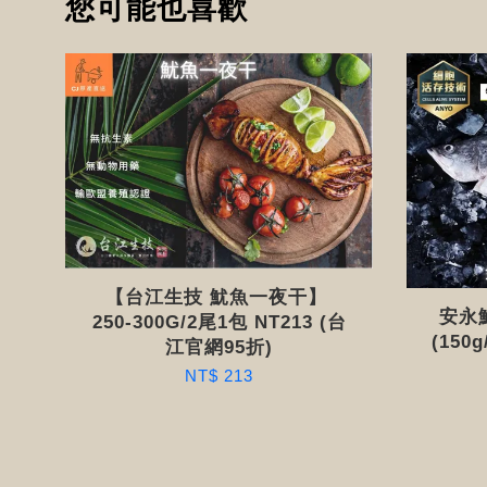
您可能也喜歡
【台江生技 魷魚一夜干】
安永
250-300G/2尾1包 NT213 (台
(150
江官網95折)
NT$ 213