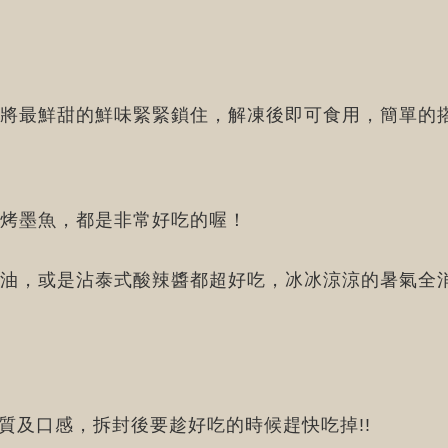
將最鮮甜的鮮味緊緊鎖住，解凍後即可食用，簡單的
烤墨魚，都是非常好吃的喔！
油，或是沾泰式酸辣醬都超好吃，冰冰涼涼的暑氣全
質及口感，拆封後要趁好吃的時候趕快吃掉!!