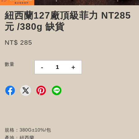
紐西蘭127廠頂級菲力 NT285
元 /380g 缺貨
NT$ 285
數量
-
+
規格：380G±10%/包
產地：紐西蘭