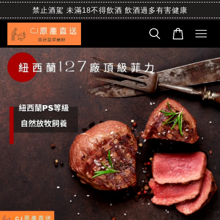
禁止酒駕 未滿18不得飲酒 飲酒過多有害健康