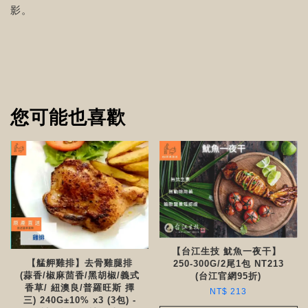
影。
您可能也喜歡
【台江生技 魷魚一夜干】
【艋舺雞排】去骨雞腿排
250-300G/2尾1包 NT213
(蒜香/椒麻茴香/黑胡椒/義式
(台江官網95折)
香草/ 紐澳良/普羅旺斯 擇
NT$ 213
三) 240G±10% x3 (3包) -