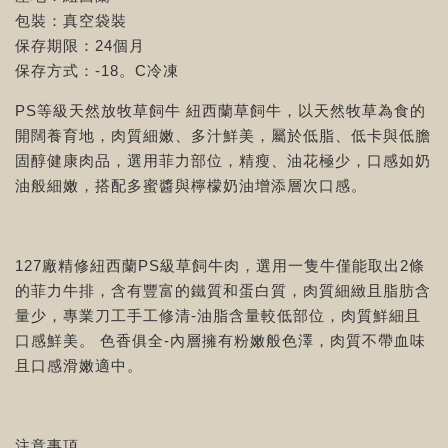
包裝：真空袋裝
保存期限：24個月
保存方式：-18。C冷凍
PS等級天然放牧草飼牛 紐西蘭草飼牛，以天然牧草為食的
開闊養育地，肉質細嫩、多汁鮮美，屬於低脂、低卡與低膽
固醇健康肉品，選用菲力部位，精瘦、油花極少，口感如奶
油般細嫩，搭配多蜜醬與檸檬奶油增添層次口感。
127廠精修紐西蘭PS級草飼牛肉，選用一隻牛僅能取出2條
的菲力牛排，含有豐富的鐵質和蛋白質，肉質細緻且脂肪含
量少，專業刀工手工修清-油脂含量較低部位，肉質鮮細且
口感鮮美。 色香俱全-內層擁有粉嫩般色澤，肉質不帶血味
且口感滑嫩適中。
注意事項