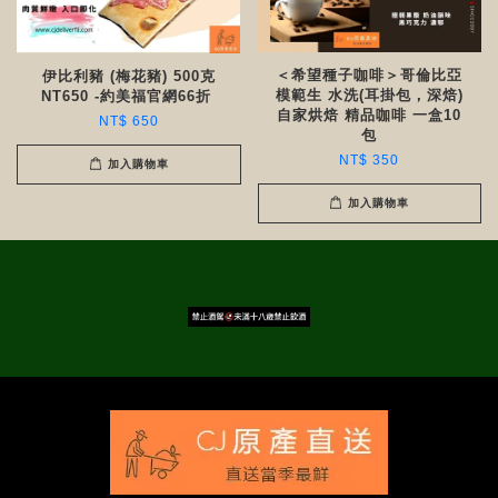
＜希望種子咖啡＞哥倫比亞
伊比利豬 (梅花豬) 500克
模範生 水洗(耳掛包，深焙)
NT650 -約美福官網66折 ​​
自家烘焙 精品咖啡 一盒10
NT$ 650
包
NT$ 350
加入購物車
加入購物車