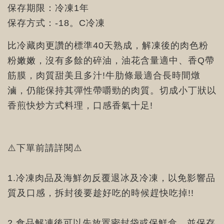
保存期限：冷凍1年
保存方式：-18。C冷凍
比冷藏肉更讚的標準40天熟成，解凍後的肉色粉
粉嫩嫩，沒有多餘的碎油，油花含量適中、香Q帶
筋膜，肉質甜美且多汁!牛肋條最適合長時間燉
滷，仍能保持其彈性帶嚼勁的肉質。切成小丁狀以
香煎快炒方式料理，口感香氣十足!
⚠️下單前請詳閱⚠️
1.冷凍肉品及海鮮勿反覆退冰及冷凍，以免影響品
質及口感，拆封後要趁好吃的時候趕快吃掉!!
2.食品解凍後可以先放置密封袋或保鮮盒，並保存