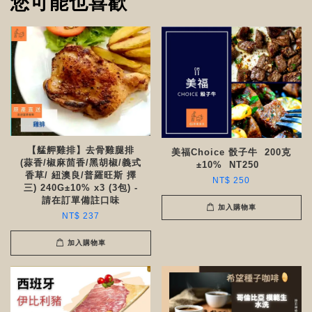
您可能也喜歡
【艋舺雞排】去骨雞腿排
美福Choice 骰子牛 200克
(蒜香/椒麻茴香/黑胡椒/義式
±10% NT250 ​​
香草/ 紐澳良/普羅旺斯 擇
NT$ 250
三) 240G±10% x3 (3包) -
請在訂單備註口味
加入購物車
NT$ 237
加入購物車