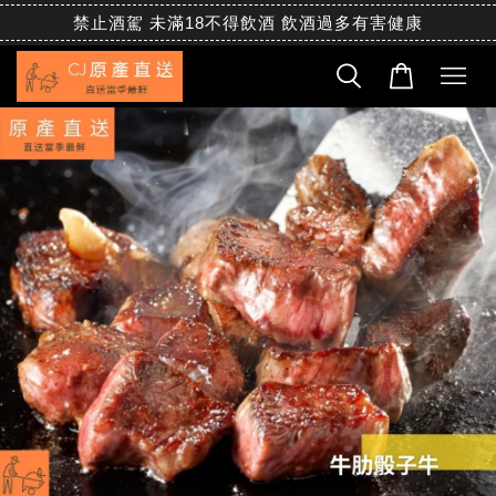
禁止酒駕 未滿18不得飲酒 飲酒過多有害健康