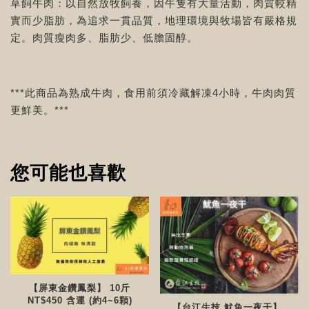
草飼牛肉：以自然放牧飼養，因牛隻有大量活動，肉質較精
實而少脂肪，為追求一貫品質，地理環境與牧場皆有嚴格規
定。肉質瘦肉多、脂肪少、低膽固醇。
***此商品為熟成牛肉，食用前須冷藏解凍4小時，牛肉肉質
更鮮美。***
您可能也喜歡
【屏東金鑽鳳梨】 10斤
NT$450 含運 (約4~6顆)
【台江生技 魷魚一夜干】