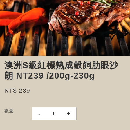
澳洲S級紅標熟成穀飼肋眼沙
朗 NT239 /200g-230g
NT$ 239
數量
-
+