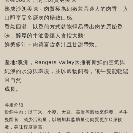
餵養300天，使其肉質更美味
熟成沙朗美味－肉質極為細嫩兼具迷人的肉香，入
口即享受多層次的極致口感。
香氣四溢－以香煎方式就能輕易帶出肉的原始香
味，醇厚的牛油香讓人食指大動!
鮮美多汁－肉質富含多汁且甘甜帶勁。
產地:澳洲，Rangers Valley因擁有新鮮的空氣與
純淨的水源與環境，並以穀物飼養，讓牛隻能輕鬆
且自然
成長。
等級介紹
穀飼牛肉：以玉米、小麥、大豆、高粱等穀物來飼養，將牛
隻圈養，減少活動量，以增加其脂肪量使肉質更加Q彈軟
嫩，美味程度更高。