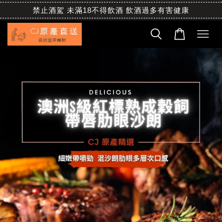
禁止酒駕 未滿18不得飲酒 飲酒過多有害健康