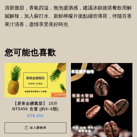
清新微甜，香氣四溢，無泡盛酒感，建議冰鎮後搭餐飲用解
膩解辣，加入蘇打水、新鮮檸檬片後點綴些薄荷，伴隨百香
果汁清香，盡情享受美好時光
您可能也喜歡
【屏東金鑽鳳梨】 10斤
NT$450 含運 (約4~6顆)
NT$ 450
加入購物車