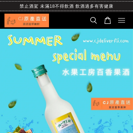
禁止酒駕 未滿18不得飲酒 飲酒過多有害健康