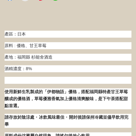
產區：日本
原料 : 優格、甘王草莓
產地：福岡縣 杉能舍酒造
酒精濃度：8%
使用新鮮生乳製成的「伊都物語」優格，搭配福岡縣特產甘王草莓
釀成的優格酒，草莓優雅香氣加上優格清爽酸味，是下午茶搭配甜
點首選。
請存放於陰涼處 ･ 冰飲風味最佳 ･ 開封後請保持冷藏並儘早飲用完
畢
原料成份沈澱屬自然現象，請搖勻後放心飲用