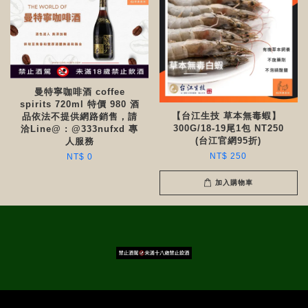
曼特寧咖啡酒 coffee
spirits 720ml 特價 980 酒
【台江生技 草本無毒蝦】
品依法不提供網路銷售，請
300G/18-19尾1包 NT250
洽Line@ : @333nufxd 專
(台江官網95折)
人服務
NT$ 250
NT$ 0
加入購物車