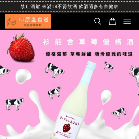
禁止酒駕 未滿18不得飲酒 飲酒過多有害健康