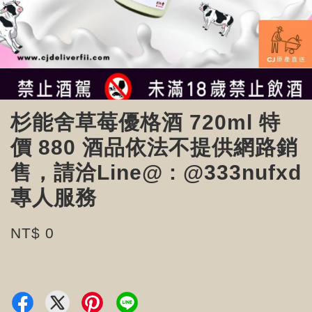
杉能舍草莓優格酒 720ml 特
價 880 酒品依法不提供網路銷
售，請洽Line@ : @333nufxd
專人服務
NT$ 0