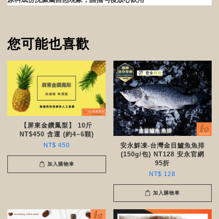
您可能也喜歡
【屏東金鑽鳳梨】 10斤
NT$450 含運 (約4~6顆)
NT$ 450
安永鮮凍-台灣金目鱸魚魚排
(150g/包) NT128 安永官網
95折
加入購物車
NT$ 128
加入購物車