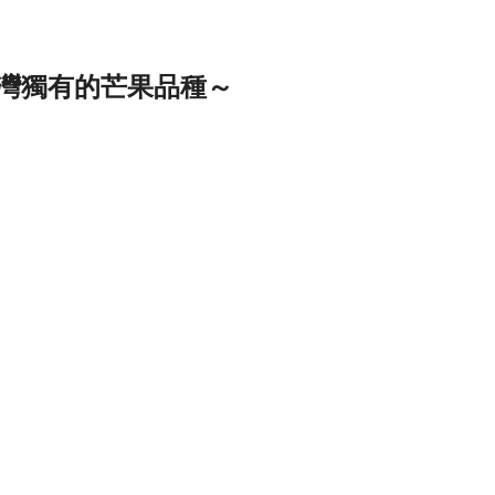
灣獨有的芒果品種～