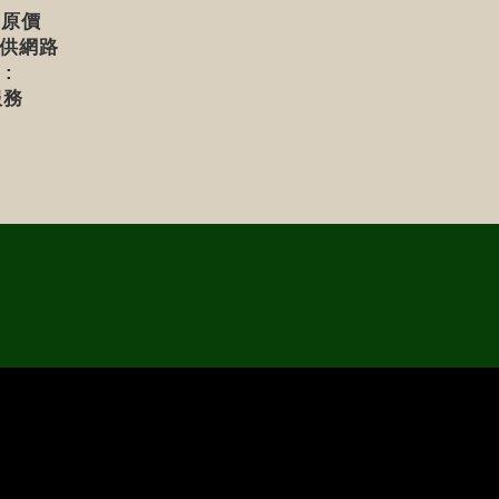
 原價
提供網路
:
服務