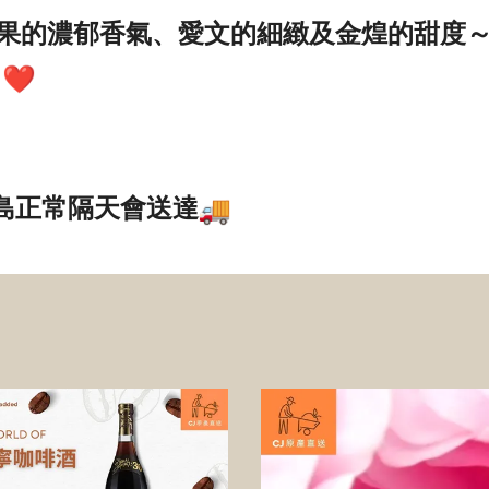
果的濃郁香氣、
愛文的細緻及金煌的甜度
多
島正常隔天會送達