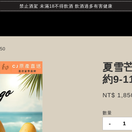
禁止酒駕 未滿18不得飲酒 飲酒過多有害健康
50
夏雪芒
約9-1
NT$ 1,85
數量
-