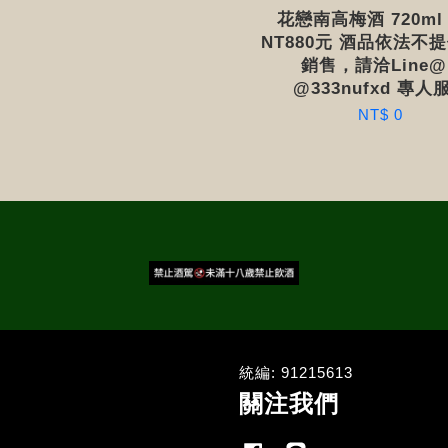
花戀南高梅酒 720ml
NT880元 酒品依法不
銷售，請洽Line@ 
@333nufxd 專人
NT$ 0
統編: 91215613
關注我們