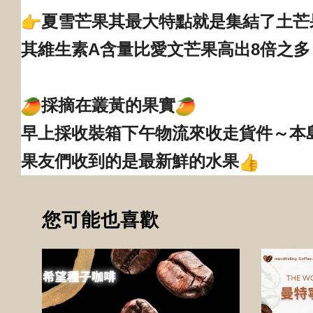
夏雪芒果其最大特點就是集結了土芒
其維生素A含量比愛文芒果高出8倍之
採摘在叢黃的果實
早上採收裝箱下午物流來收走貨件～本
果友們收到的是最新鮮的水果
您可能也喜歡