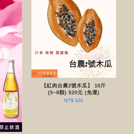
【紅肉台農2號木瓜】 10斤
(5~8顆) 520元 (免運)
NT$ 520