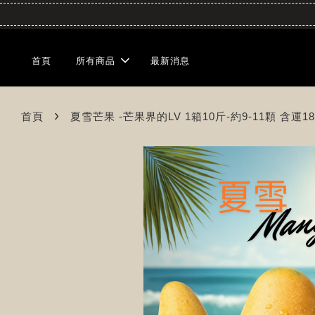
首頁
所有商品
最新消息
›
首頁
夏雪芒果 -芒果界的LV 1箱10斤-約9-11顆 含運18