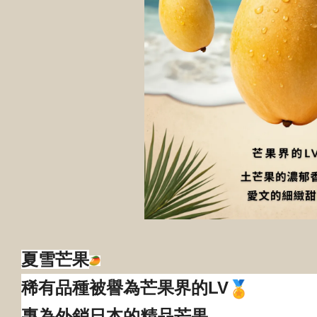
夏雪芒果
稀有品種被譽為芒果界的LV
專為外銷日本的精品芒果