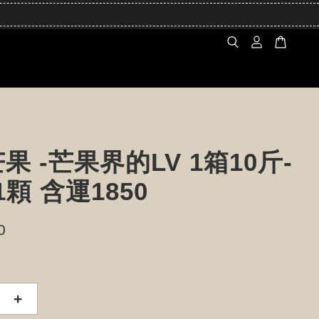
果 -芒果界的LV 1箱10斤-
1顆 含運1850
0
+