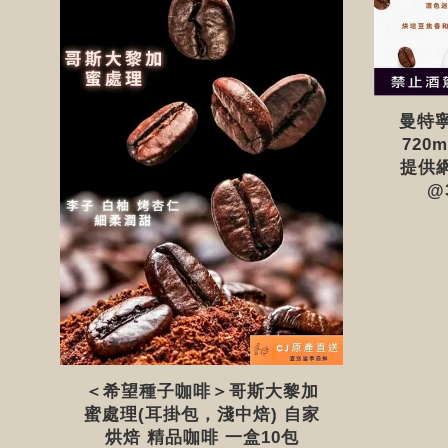
曼特寧咖
720
提供網
@
＜希望種子咖啡＞哥斯大黎加
蜜處理(耳掛包，淺中焙) 自家
烘焙 精品咖啡 一盒10包