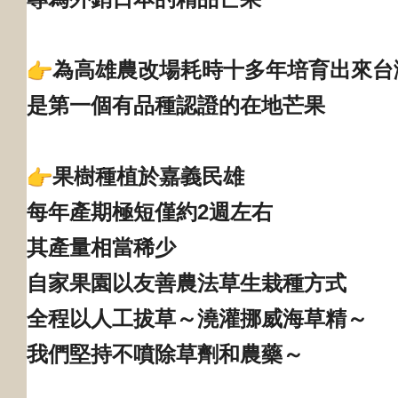
為高雄農改場耗時十多年培育出來台
是第一個有品種認證的在地芒果
果樹種植於嘉義民雄
每年產期極短僅約2週左右
其產量相當稀少
自家果園以友善農法草生栽種方式
全程以人工拔草～澆灌挪威海草精～
我們堅持不噴除草劑和農藥～