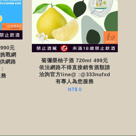
990元
）挑戰網
菊彌榮柚子酒 720ml 499元
提供網路
依法網路不得直接銷售酒類請
:
洽詢官方line@ :@333nufxd
服務
有專人為您服務
NT$ 0