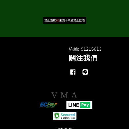
統編: 91215613
關注我們
Facebook
Line
Visa
Master
American
Express