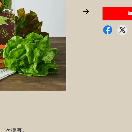
加
蔬一次擁有。