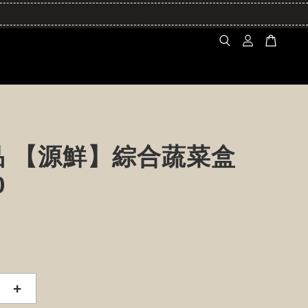
品 【源鮮】綜合蔬菜盒
0
+