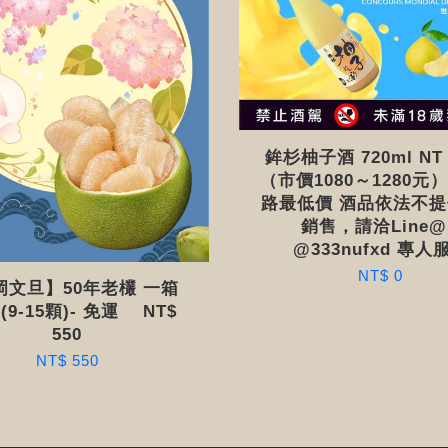
鉾杉柚子酒 720ml NT 
（市價1080～1280元
路最低價 酒品依法不
銷售，請洽Line@ 
@333nufxd 專人
NT$ 0
岡文旦】50年老欉 一箱
 (9-15顆)- 免運 NT$
550
NT$ 550