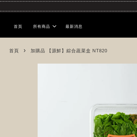
首頁
所有商品
最新消息
›
首頁
加購品 【源鮮】綜合蔬菜盒 NT820