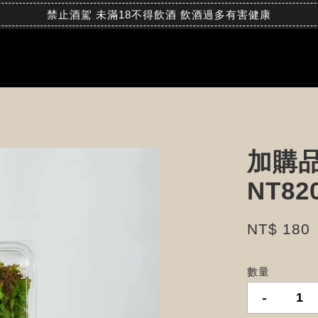
禁止酒駕 未滿18不得飲酒 飲酒過多有害健康
加購
NT82
NT$ 180
數量
-