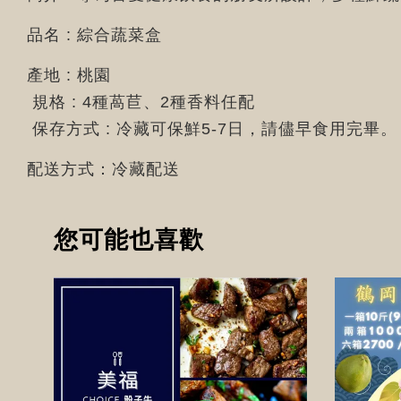
品名 : 綜合蔬菜盒
產地 : 桃園
規格 : 4種萵苣、2種香料任配
保存方式 : 冷藏可保鮮5-7日，請儘早食用完畢。
配送方式：冷藏配送
您可能也喜歡