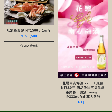
活凍松葉蟹 NT1500 / 1公斤
NT$ 1,500
加入購物車
花戀南高梅酒 720ml 原價
NT880元 酒品依法不提供網
路銷售，請洽Line@ :
@333nufxd 專人服務
NT$ 0