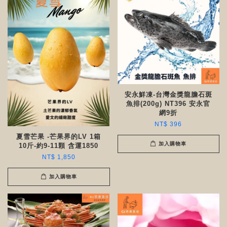
安永鮮凍-台灣金獎龍膽石斑
魚排(200g) NT396 安永官
網9折
NT$ 396
夏雪芒果 -芒果界的LV 1箱
加入購物車
10斤-約9-11顆 含運1850
NT$ 1,850
加入購物車