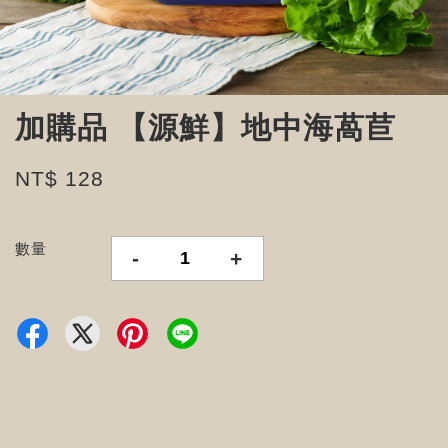
加購品 【源鮮】地中海萵苣
NT$ 128
數量
-
+