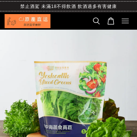
禁止酒駕 未滿18不得飲酒 飲酒過多有害健康