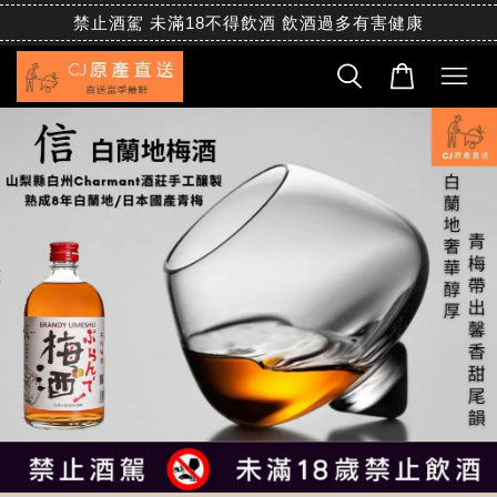
禁止酒駕 未滿18不得飲酒 飲酒過多有害健康