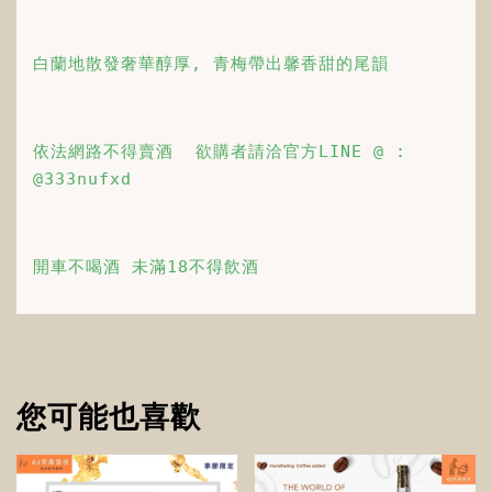
白蘭地散發奢華醇厚, 青梅帶出馨香甜的尾韻
依法網路不得賣酒  欲購者請洽官方LINE @ : 
@333nufxd
開車不喝酒 未滿18不得飲酒
您可能也喜歡