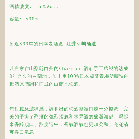
酒精濃度: 15％Vol.
容量: 500ml
超過300年的日本老酒廠 
江井ケ嶋酒造
以自家在山梨縣白州的Charmant酒莊手工釀製的熟成
8年之久的白蘭地，加上用100%日本國產青梅所釀造的
梅酒原酒調和而成的白蘭地梅酒。
無甜膩及濃稠感，調和出的梅酒整體口感十分協調，完
美的平衡了烈酒的強烈酒氣和水果酒的酸澀濃郁，喝起
來香醇順口、甜度適中，香氣酒氣也更加柔和，充滿清
爽春日氣息