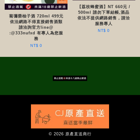
【荔枝蜂蜜酒】NT 660元 /
500ml 請勿下單結帳,酒品
菊彌榮柚子酒 720ml 499元
依法不提供網路銷售，請洽
依法網路不得直接銷售酒類
服務專人
請洽詢官方line@
NT$ 0
:@333nufxd 有專人為您服
務
NT$ 0
© 2026 原產直送商行