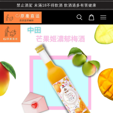
禁止酒駕 未滿18不得飲酒 飲酒過多有害健康