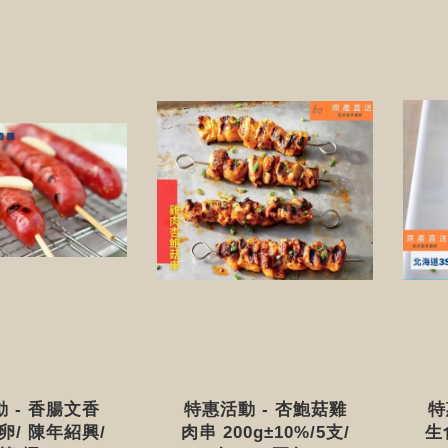
 - 香腸文香
特惠活動 - 杏鮑菇雞
特
魚卵/ 陳年紹興/
肉串 200g±10%/5支/
生