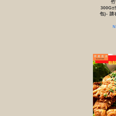
竹
300G±5
包)- 
N