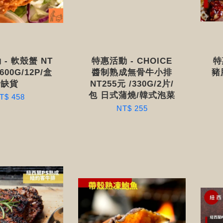
- 軟殼蟹 NT
特惠活動 - CHOICE
特
 600G/12P/盒
醬制熟成無骨牛小排
豬肋
缺貨
NT255元 /330G/2片/
包 日式蒲燒/韓式泡菜
T$ 458
NT$ 255