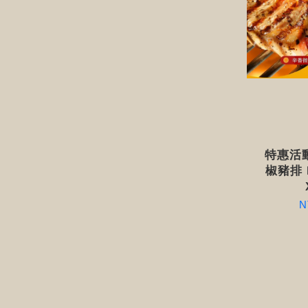
特惠活動
椒豬排 N
N