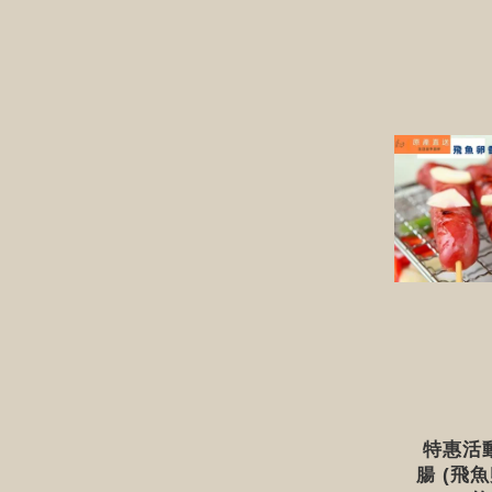
特惠活動
腸 (​飛