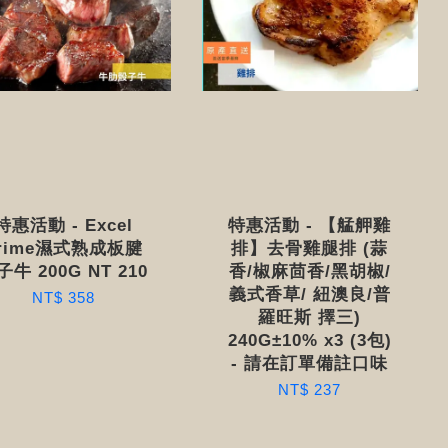
特惠活動 - Excel
特惠活動 - 【艋舺雞
rime濕式熟成板腱
排】去骨雞腿排 (蒜
子牛 200G NT 210
香/椒麻茴香/黑胡椒/
義式香草/ 紐澳良/普
NT$ 358
羅旺斯 擇三)
240G±10% x3 (3包)
- 請在訂單備註口味
NT$ 237