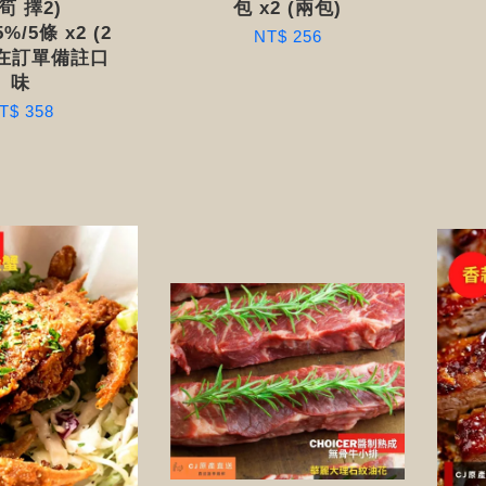
筍 擇2)
包 x2 (兩包)
%/5條 x2 (2
NT$ 256
請在訂單備註口
味
T$ 358