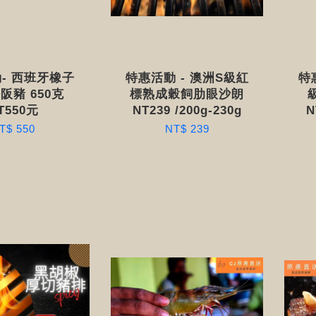
- 西班牙橡子
特惠活動 - 澳洲S級紅
特惠
阪豬 650克
標熟成穀飼肋眼沙朗
T550元
NT239 /200g-230g
N
T$ 550
NT$ 239