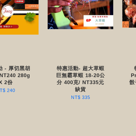
 - 厚切黑胡
特惠活動- 超大草蝦
T240 280g
巨無霸草蝦 18-20公
P
X 2份
分 400克/ NT335元
骰
缺貨
T$ 240
NT$ 335